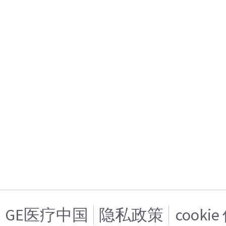
GE医疗中国
隐私政策
cooki