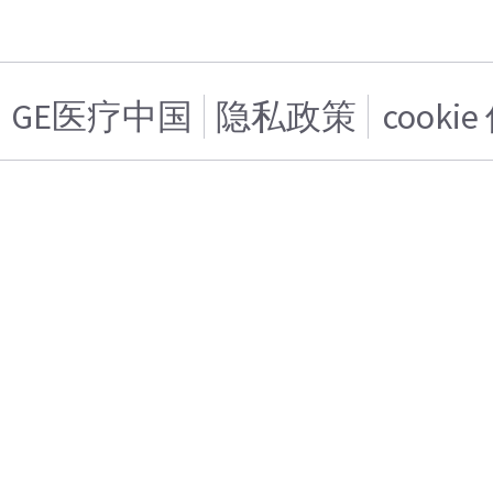
GE医疗中国
隐私政策
cooki