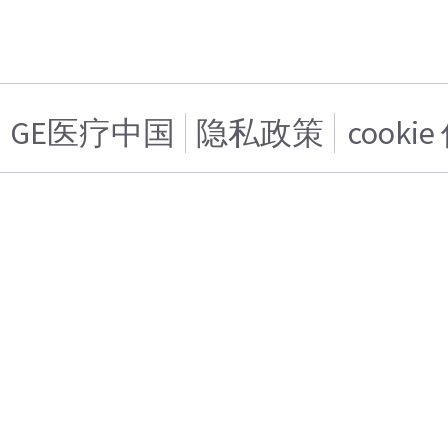
GE医疗中国
隐私政策
cooki