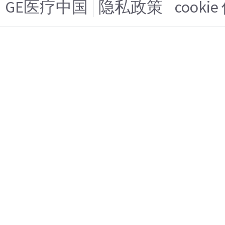
GE医疗中国
隐私政策
cooki