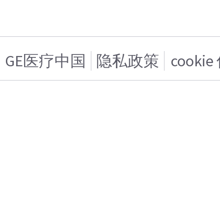
GE医疗中国
隐私政策
cooki