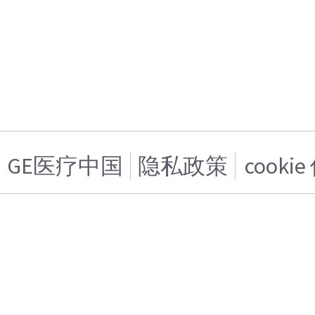
GE医疗中国
隐私政策
cooki