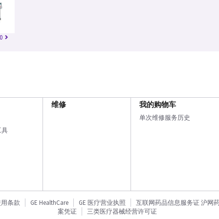
0
维修
我的购物车
单次维修服务历史
工具
使用条款
GE HealthCare
GE 医疗营业执照
互联网药品信息服务证 沪网药信备
案凭证
三类医疗器械经营许可证