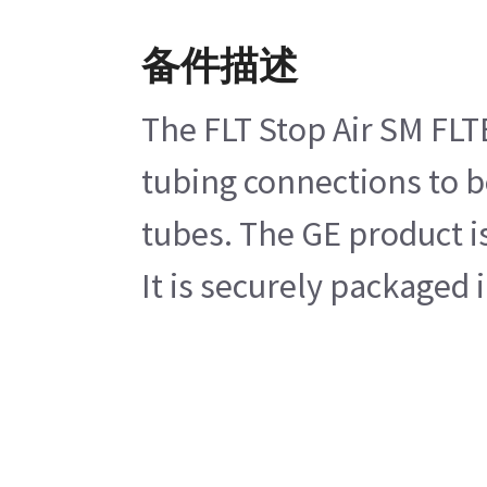
备件描述
The FLT Stop Air SM FLT
tubing connections to b
tubes. The GE product is
It is securely packaged 