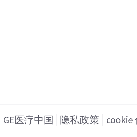
GE医疗中国
隐私政策
cooki