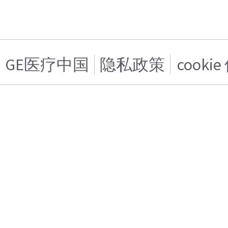
GE医疗中国
隐私政策
cooki