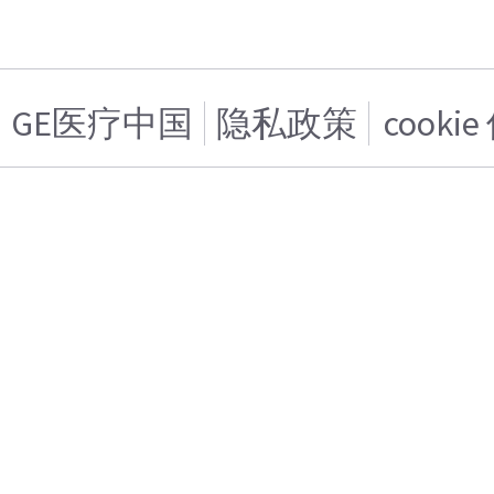
GE医疗中国
隐私政策
cooki