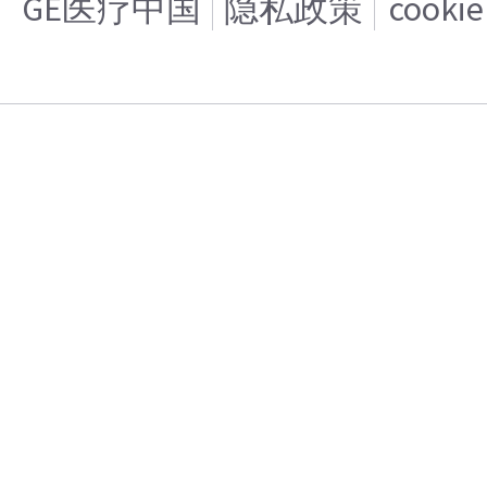
GE医疗中国
隐私政策
cooki