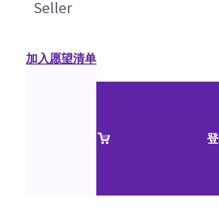
Seller
加入愿望清单
登