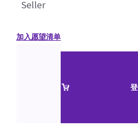
Seller
加入愿望清单
登