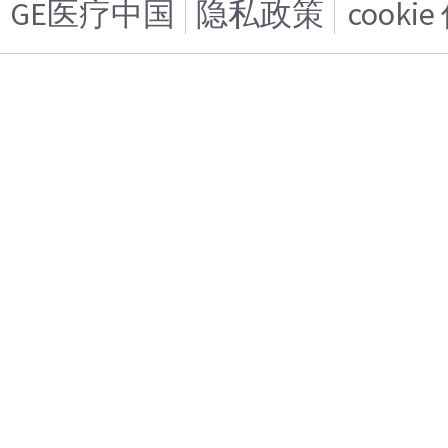
GE医疗中国
隐私政策
cooki