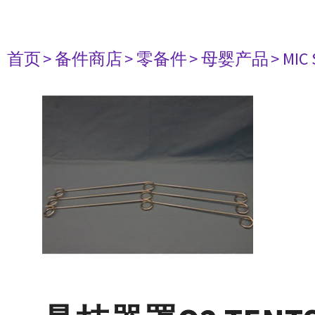
首页
> 备件商店
> 零备件
> 母婴产品
> MIC