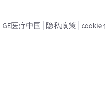
GE医疗中国
隐私政策
cooki