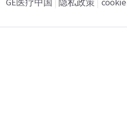
GE医疗中国
隐私政策
cooki