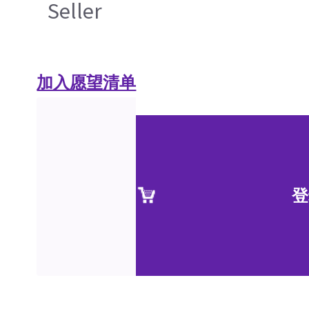
Seller
加入愿望清单
登