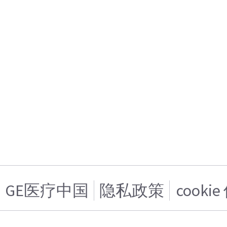
GE医疗中国
隐私政策
cooki