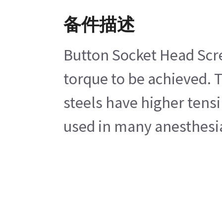
备件描述
Button Socket Head Scre
torque to be achieved. 
steels have higher tensi
used in many anesthesia