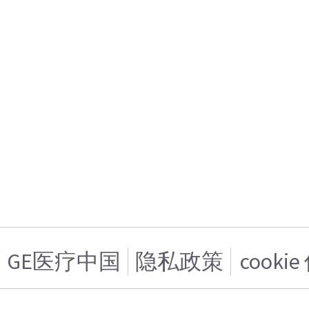
GE医疗中国
隐私政策
cooki