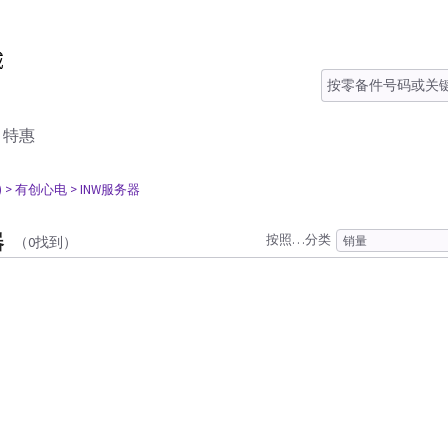
特惠
)
> 有创心电
> INW服务器
器
按照…分类
（0找到）