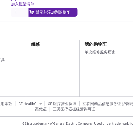
加入愿望清单
登录并添加到购物车
维修
我的购物车
单次维修服务历史
工具
使用条款
GE HealthCare
GE 医疗营业执照
互联网药品信息服务证 沪网药信备
案凭证
三类医疗器械经营许可证
GE is a trademark of General Electric Company. Used under trademark li