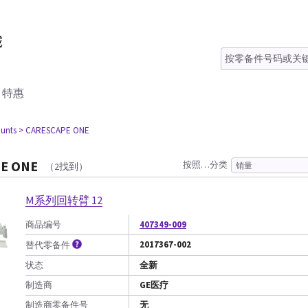
特惠
unts
> CARESCAPE ONE
E ONE
按照…分类
（2找到）
M系列回转臂 12
商品编号
407349-009
2017367-002
替代零备件
状态
全新
制造商
GE医疗
制造商零备件号
无