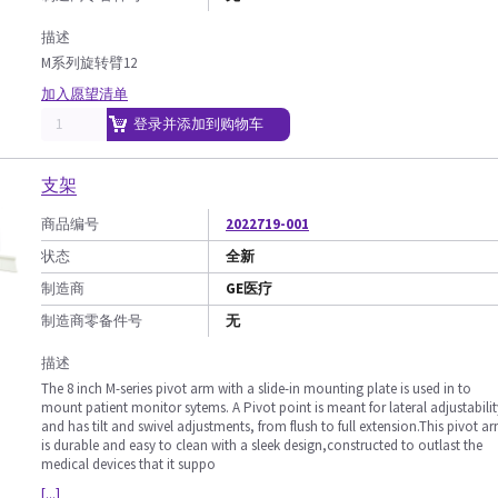
描述
M系列旋转臂12
加入愿望清单
登录并添加到购物车
支架
商品编号
2022719-001
状态
全新
制造商
GE医疗
制造商零备件号
无
描述
The 8 inch M-series pivot arm with a slide-in mounting plate is used in to
mount patient monitor sytems. A Pivot point is meant for lateral adjustabilit
and has tilt and swivel adjustments, from flush to full extension.This pivot a
is durable and easy to clean with a sleek design,constructed to outlast the
medical devices that it suppo
[...]