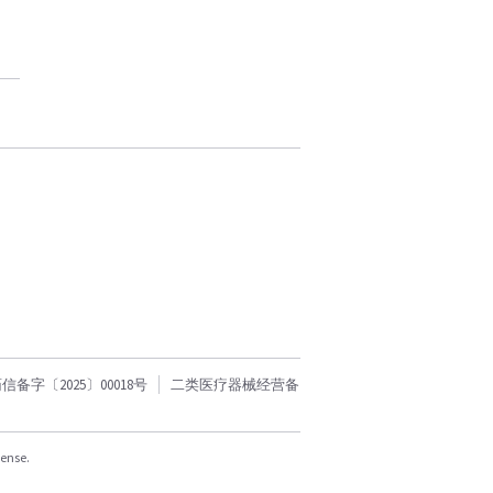
字〔2025〕00018号
二类医疗器械经营备
cense.