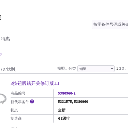
特惠
0
按照…分类
1
2
3
..
（37找到）
3按钮脚踏开关修订版1.1
商品编号
5380960-2
5331575, 5380960
替代零备件
状态
全新
制造商
GE医疗