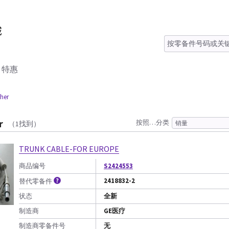
特惠
ther
r
按照…分类
（1找到）
TRUNK CABLE-FOR EUROPE
商品编号
S2424553
2418832-2
替代零备件
状态
全新
制造商
GE医疗
制造商零备件号
无