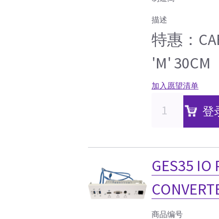
描述
特惠：CABLE
'M' 30CM
加入愿望清单
登
GES35 IO 
CONVERT
商品编号