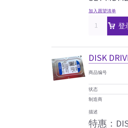
加入愿望清单
登
DISK DRIV
商品编号
状态
制造商
描述
特惠：DISK