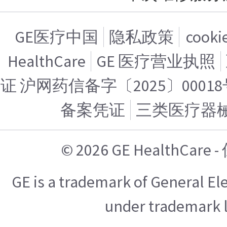
GE医疗中国
隐私政策
cook
HealthCare
GE 医疗营业执照
证 沪网药信备字〔2025〕00018
备案凭证
三类医疗器
© 2026 GE HealthCa
GE is a trademark of General E
under trademark l