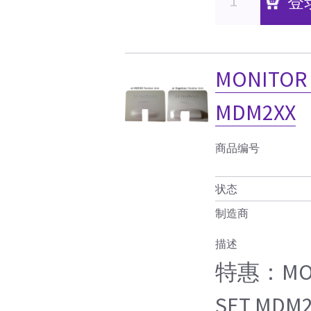
登
MONITOR 
MDM2XX
商品编号
状态
制造商
描述
特惠：MONI
SET MDM