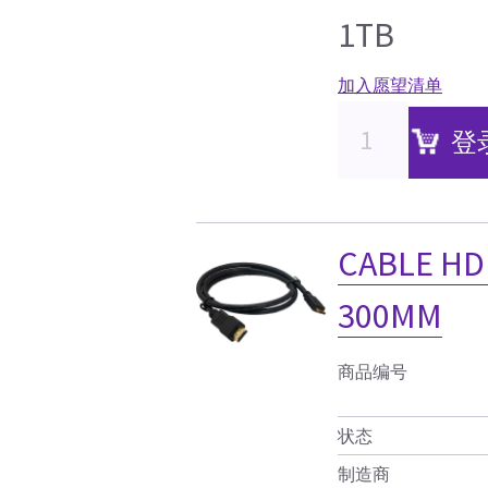
1TB
加入愿望清单
登
CABLE HD
300MM
商品编号
状态
制造商