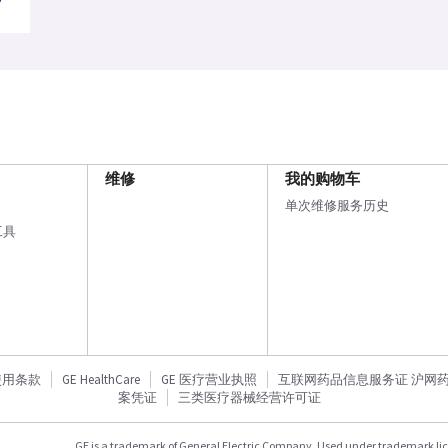
维修
我的购物车
单次维修服务历史
工具
使用条款
GE HealthCare
GE 医疗营业执照
互联网药品信息服务证 沪网药信备
案凭证
三类医疗器械经营许可证
GE is a trademark of General Electric Company. Used under trademark li