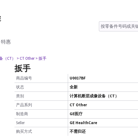
特惠
备（CT）
> CT Other
> 扳手
扳手
商品编号
U0017BF
状态
全新
类别
计算机断层成像设备（CT）
产品系列
CT Other
制造商
GE医疗
Seller
GE HealthCare
购买方式
不需归还