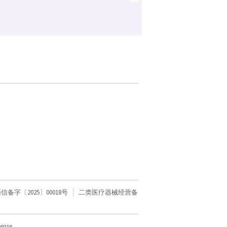
字〔2025〕00018号
二类医疗器械经营备
cense.