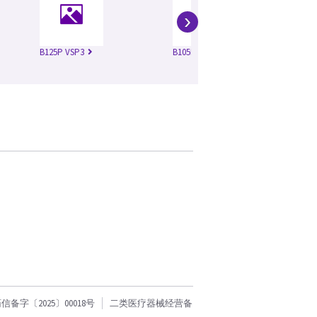
›
B125P VSP3
B105M VSP3
B1
字〔2025〕00018号
二类医疗器械经营备