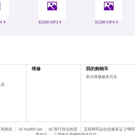
SM
B155M VSP3
B125M VSP4
维修
我的购物车
单次维修服务历史
工具
使用条款
GE HealthCare
GE 医疗营业执照
互联网药品信息服务证 沪网药信备
案凭证
三类医疗器械经营许可证