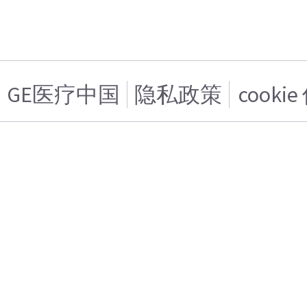
GE医疗中国
隐私政策
cooki