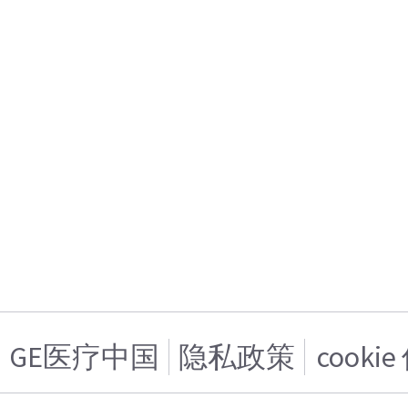
GE医疗中国
隐私政策
cooki