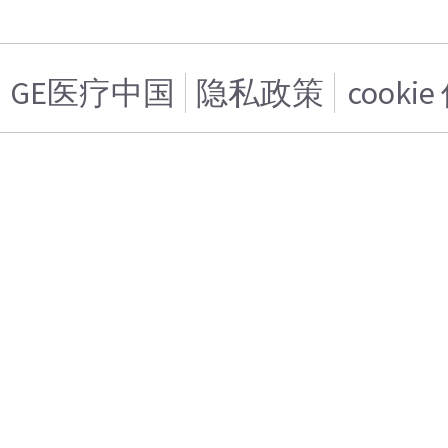
GE医疗中国
隐私政策
cooki