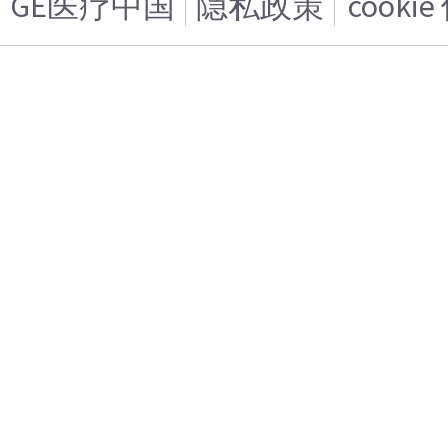
GE医疗中国
隐私政策
cooki