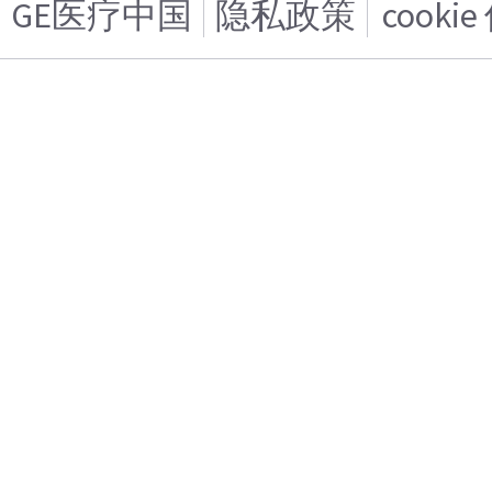
GE医疗中国
隐私政策
cooki