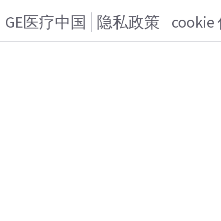
GE医疗中国
隐私政策
cooki