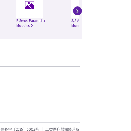
›
E Series Parameter
S/5 Anesthesia
iCe
Modules
Monitor
字〔2025〕00018号
二类医疗器械经营备