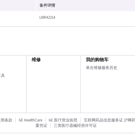
备件详情
LNR42214
维修
我的购物车
单次维修服务历史
工具
使用条款
GE HealthCare
GE 医疗营业执照
互联网药品信息服务证 沪网药信备
案凭证
三类医疗器械经营许可证