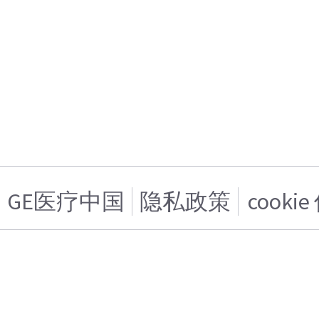
GE医疗中国
隐私政策
cooki