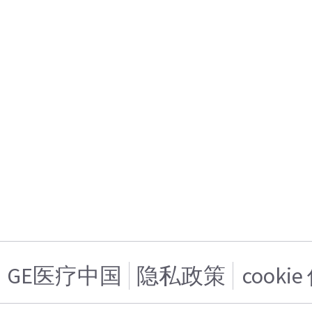
GE医疗中国
隐私政策
cooki