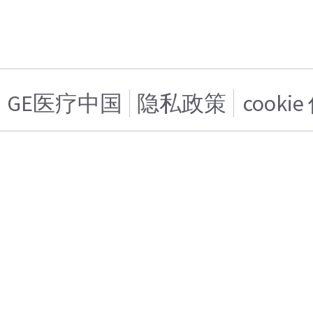
GE医疗中国
隐私政策
cooki