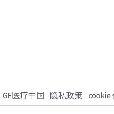
GE医疗中国
隐私政策
cooki