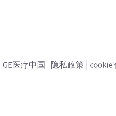
GE医疗中国
隐私政策
cooki