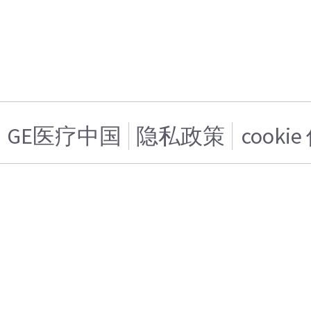
GE医疗中国
隐私政策
cooki