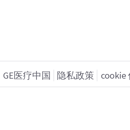
GE医疗中国
隐私政策
cooki