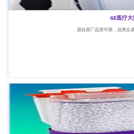
GE医疗
源自原厂品质可靠，品类众