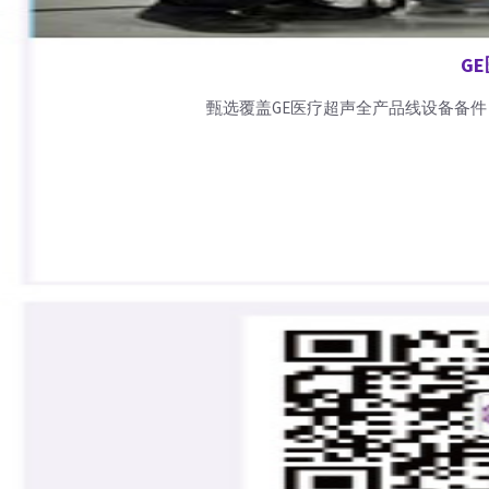
G
甄选覆盖GE医疗超声全产品线设备备