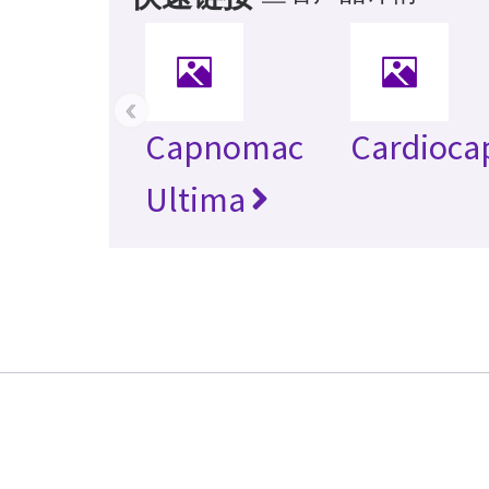
‹
Capnomac
Cardioca
Ultima