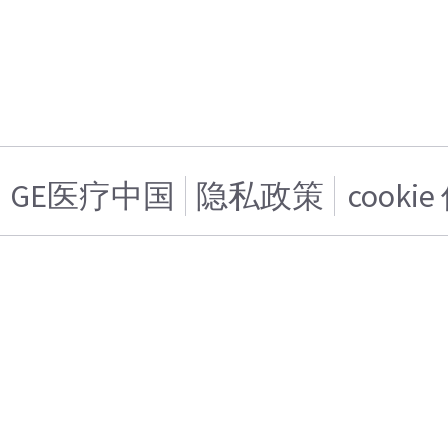
GE医疗中国
隐私政策
cooki