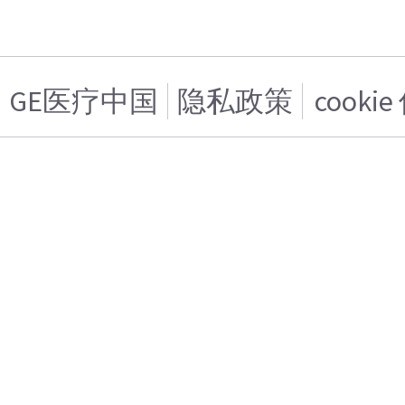
GE医疗中国
隐私政策
cooki