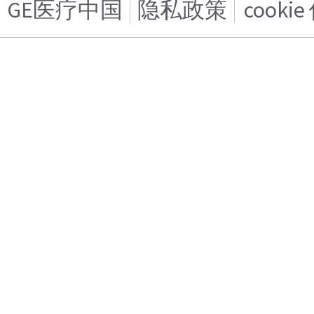
GE医疗中国
隐私政策
cooki