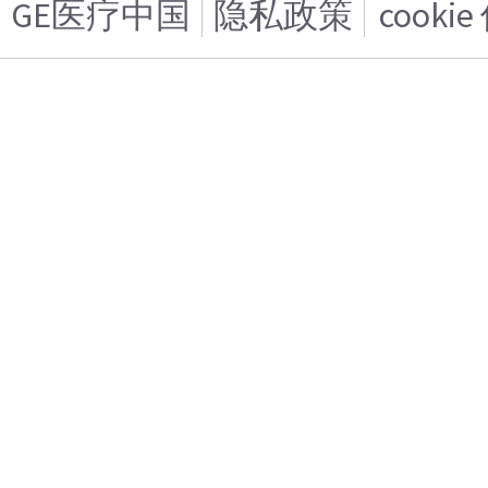
GE医疗中国
隐私政策
cooki