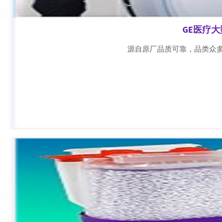
GE医疗
源自原厂品质可靠，品类众