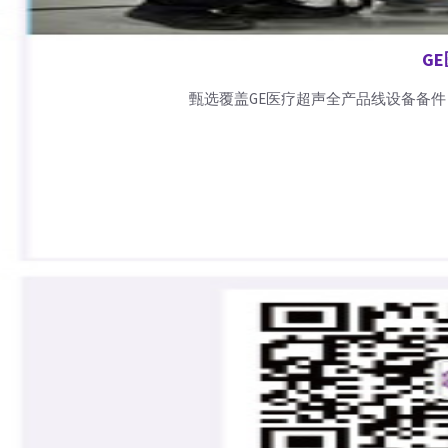
G
甄选覆盖GE医疗超声全产品线设备备