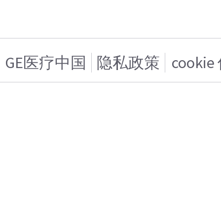
GE医疗中国
隐私政策
cooki