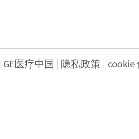
GE医疗中国
隐私政策
cooki