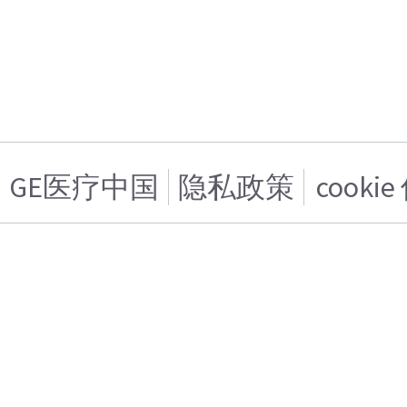
GE医疗中国
隐私政策
cooki