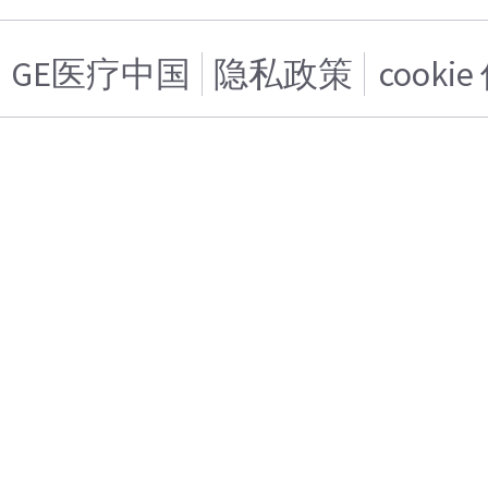
GE医疗中国
隐私政策
cooki