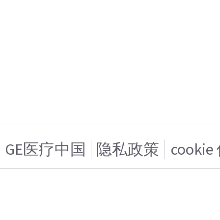
GE医疗中国
隐私政策
cooki